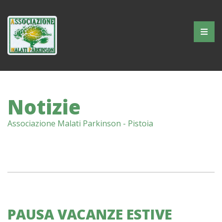
AMP
Skip
to
content
Associazione
Malati
Parkinson
Notizie
–
Pistoia
Associazione Malati Parkinson - Pistoia
PAUSA VACANZE ESTIVE