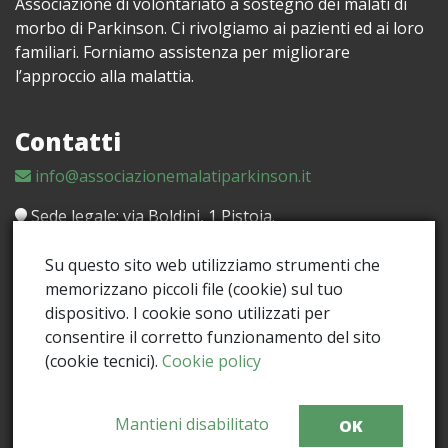
Associazione di volontariato a sostegno dei malati di
morbo di Parkinson. Ci rivolgiamo ai pazienti ed ai loro
familiari. Forniamo assistenza per migliorare
l’approccio alla malattia.
Contatti
info@associazionemalatiparkinson.it
Sede legale: via Boldini, 1 Pistoia.
Palestra: c/o MAIC via Monte Leonese, 95/17 Barile -
Su questo sito web utilizziamo strumenti che
51100 PISTOIA
memorizzano piccoli file (cookie) sul tuo
dispositivo. I cookie sono utilizzati per
consentire il corretto funzionamento del sito
(cookie tecnici).
Cookie policy
Mantieni disabilitato
OK