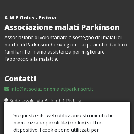
A.M.P Onlus - Pistoia
Associazione malati Parkinson
Associazione di volontariato a sostegno dei malati di
morbo di Parkinson. Ci rivolgiamo ai pazienti ed ai loro
familiari. Forniamo assistenza per migliorare
l’approccio alla malattia.
Contatti
info@associazionemalatiparkinson.it
Sede legale: via Boldini, 1 Pistoia.
Palestra: c/o MAIC via Monte Leonese, 95/17 Barile -
Su questo sito web utilizziamo strumenti che
51100 PISTOIA
memorizzano piccoli file (cookie) sul tuo
dispositivo. I cookie sono utilizzati per