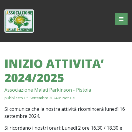
AMP
Skip
to
content
Associazione
Malati
Parkinson
INIZIO ATTIVITA’
–
Pistoia
2024/2025
Associazione Malati Parkinson - Pistoia
pubblicato il 5 Settembre 2024 in
Notizie
Si comunica che la nostra attività ricomincerà lunedì 16
settembre 2024.
Si ricordano i nostri orari: Lunedì 2 ore 16,30 / 18,30 e